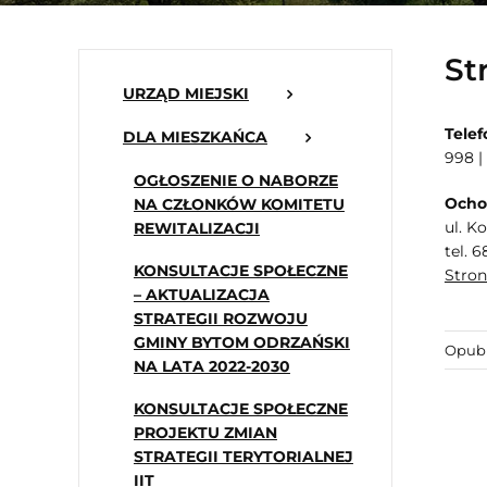
St
URZĄD MIEJSKI
Tele
DLA MIESZKAŃCA
998 | 
OGŁOSZENIE O NABORZE
Ocho
NA CZŁONKÓW KOMITETU
ul. K
REWITALIZACJI
tel. 
KONSULTACJE SPOŁECZNE
Stro
– AKTUALIZACJA
STRATEGII ROZWOJU
GMINY BYTOM ODRZAŃSKI
Opubl
NA LATA 2022-2030
KONSULTACJE SPOŁECZNE
PROJEKTU ZMIAN
STRATEGII TERYTORIALNEJ
IIT