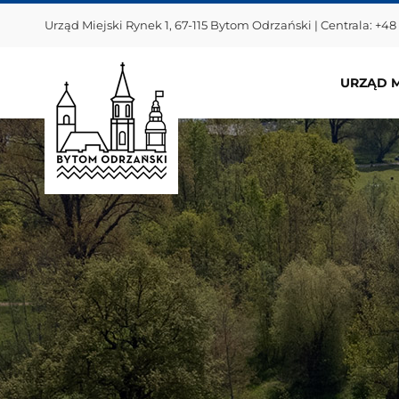
Przejdź
Urząd Miejski Rynek 1, 67-115 Bytom Odrzański | Centrala: +48
do
zawartości
URZĄD M