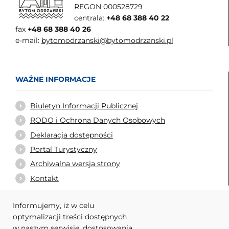
REGON 000528729
centrala:
+48 68 388 40 22
fax
+48 68 388 40 26
e-mail:
bytomodrzanski@bytomodrzanski.pl
WAŻNE INFORMACJE
Biuletyn Informacji Publicznej
RODO i Ochrona Danych Osobowych
Deklaracja dostępności
Portal Turystyczny
Archiwalna wersja strony
Kontakt
Informujemy, iż w celu
optymalizacji treści dostępnych
WARTO ODWIEDZIĆ
w naszym serwisie, dostosowania