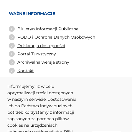
WAŻNE INFORMACJE
Biuletyn Informacji Publicznej
RODO i Ochrona Danych Osobowych
Deklaracja dostępności
Portal Turystyczny
Archiwalna wersja strony
Kontakt
Informujemy, iż w celu
optymalizacji treści dostępnych
WARTO ODWIEDZIĆ
w naszym serwisie, dostosowania
ich do Państwa indywidualnych
Urząd Marszałkowski Województwa Lubuskiego
potrzeb korzystamy z informacji
Powiat nowosolski
zapisanych za pomocą plików
cookies na urządzeniach
Zrzeszenie Gmin Województwa Lubuskiego
końcowych użytkowników. Pliki