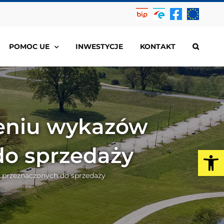
Biuletyn
EPUAP
Facebook
Projekty
Informacji
EU
Publicznej
POMOC UE
INWESTYCJE
KONTAKT
zeniu wykazów
do sprzedaży
Op
 przeznaczonych do sprzedaży