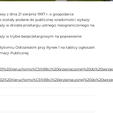
wy z dnia 21 sierpnia 1997 r. o gospodarce
że zostały podane do publicznej wiadomości wykazy:
aży w drodze przetargu ustnego nieograniczonego na
aży w trybie bezprzetargowym na poprawienie
Bytomiu Odrzańskim przy Rynek 1 na tablicy ogłoszeń
macji Publicznej.
0nr%201%20nieruchomo%C5%9Bci%20przeznaczonej%20do%20sprz
20nr%202%20nieruchomo%C5%9Bci%20przeznaczonej%20do%20spr