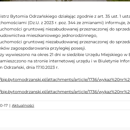
strz Bytomia Odrzańskiego działając zgodnie z art. 35 ust. 1 usta
chomościami (Dz.U. z 2023 r. poz. 344 ze zmianami) informuje, 
ruchomości gruntowej niezabudowanej przeznaczonej do sprzed
budownictwa mieszkaniowego jednorodzinnego,
ruchomości gruntowej niezabudowanej przeznaczonej do sprzed
ków zagospodarowania przyległej posesji.
y wywieszono na okres 21 dni w siedzibie Urzędu Miejskiego w 
zamieszczono na stronie internetowej urzędu i w Biuletynie Infor
 Odrzański, dnia 17.10.2023 r.
//bip.bytomodrzanski.pl/attachments/article/1736/wykaz%2
://bip.bytomodrzanski.pl/attachments/article/1736/wykaz%
10-17
|
Aktualności