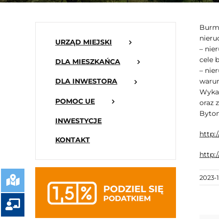
Burmi
nieru
URZĄD MIEJSKI
– nie
cele 
DLA MIESZKAŃCA
– nie
warun
DLA INWESTORA
Wykaz
POMOC UE
oraz 
Bytom
INWESTYCJE
http:
KONTAKT
http
2023-