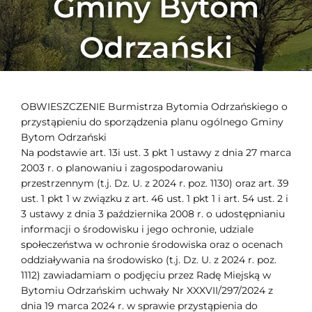
Gminy Bytom
Odrzański
OBWIESZCZENIE Burmistrza Bytomia Odrzańskiego o
przystąpieniu do sporządzenia planu ogólnego Gminy
Bytom Odrzański
Na podstawie art. 13i ust. 3 pkt 1 ustawy z dnia 27 marca
2003 r. o planowaniu i zagospodarowaniu
przestrzennym (t.j. Dz. U. z 2024 r. poz. 1130) oraz art. 39
ust. 1 pkt 1 w związku z art. 46 ust. 1 pkt 1 i art. 54 ust. 2 i
3 ustawy z dnia 3 października 2008 r. o udostępnianiu
informacji o środowisku i jego ochronie, udziale
społeczeństwa w ochronie środowiska oraz o ocenach
oddziaływania na środowisko (t.j. Dz. U. z 2024 r. poz.
1112) zawiadamiam o podjęciu przez Radę Miejską w
Bytomiu Odrzańskim uchwały Nr XXXVII/297/2024 z
dnia 19 marca 2024 r. w sprawie przystąpienia do