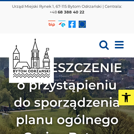
Przejdź
Urząd Miejski Rynek 1, 67-115 Bytom Odrzański | Centrala:
do
+48
68 388 40 22
zawartości
Biuletyn
EPUAP
Facebook
Projekty
Informacji
EU
Publicznej
OBWIESZCZENIE
o przystąpieniu
Op
do sporządzenia
planu ogólnego