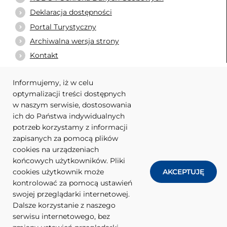
Deklaracja dostępności
Portal Turystyczny
Archiwalna wersja strony
Kontakt
Informujemy, iż w celu
optymalizacji treści dostępnych
WARTO ODWIEDZIĆ
w naszym serwisie, dostosowania
ich do Państwa indywidualnych
Urząd Marszałkowski Województwa Lubuskiego
potrzeb korzystamy z informacji
Powiat nowosolski
zapisanych za pomocą plików
cookies na urządzeniach
Zrzeszenie Gmin Województwa Lubuskiego
końcowych użytkowników. Pliki
Euroregion Sprewa-Nysa-Bóbr
cookies użytkownik może
AKCEPTUJĘ
Fundacja „Porozumienie Wzgórz Dalkowskich”
kontrolować za pomocą ustawień
swojej przeglądarki internetowej.
Dalsze korzystanie z naszego
serwisu internetowego, bez