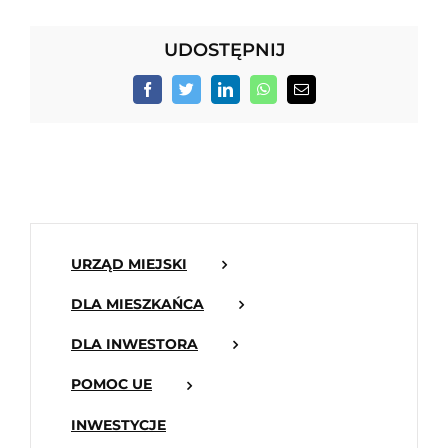
UDOSTĘPNIJ
Facebook
Twitter
LinkedIn
WhatsApp
Email
URZĄD MIEJSKI
DLA MIESZKAŃCA
DLA INWESTORA
POMOC UE
INWESTYCJE