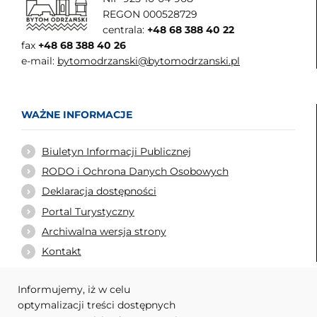
REGON 000528729
centrala:
+48 68 388 40 22
fax
+48 68 388 40 26
e-mail:
bytomodrzanski@bytomodrzanski.pl
WAŻNE INFORMACJE
Biuletyn Informacji Publicznej
RODO i Ochrona Danych Osobowych
Deklaracja dostępności
Portal Turystyczny
Archiwalna wersja strony
Kontakt
Informujemy, iż w celu
optymalizacji treści dostępnych
WARTO ODWIEDZIĆ