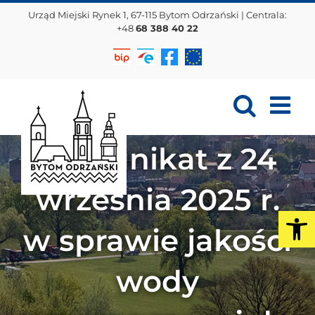
Przejdź
Urząd Miejski Rynek 1, 67-115 Bytom Odrzański | Centrala:
do
+48
68 388 40 22
zawartości
Biuletyn
EPUAP
Facebook
Projekty
Informacji
EU
Publicznej
Komunikat z 24
września 2025 r.
Op
w sprawie jakości
wody