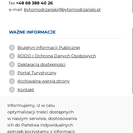
fax
+48 68 388 40 26
e-mail:
bytomodrzanski@bytomodrzanski.pl
WAŻNE INFORMACJE
Biuletyn Informacji Publicznej
RODO i Ochrona Danych Osobowych
Deklaracja dostępności
Portal Turystyczny
Archiwalna wersja strony
Kontakt
Informujemy, iż w celu
optymalizacji treści dostępnych
WARTO ODWIEDZIĆ
w naszym serwisie, dostosowania
ich do Państwa indywidualnych
Urząd Marszałkowski Województwa Lubuskiego
potrzeb korzystamy z informacji