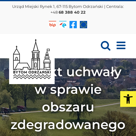
Przejdź
Urząd Miejski Rynek 1, 67-115 Bytom Odrzański | Centrala:
do
+48
68 388 40 22
zawartości
Biuletyn
EPUAP
Facebook
Projekty
Informacji
EU
Publicznej
Projekt uchwały
w sprawie
Op
obszaru
zdegradowanego